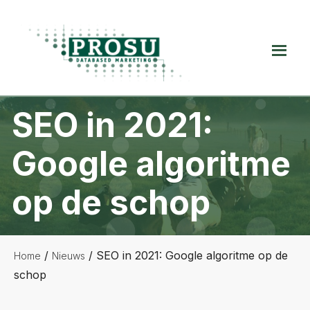
Spring
Door
Spring
naar
naar
naar
de
de
de
Prosu
hoofdnavigatie
hoofd
voettekst
Databased
inhoud
Marketing
SEO in 2021:
Google algoritme
op de schop
/
/
SEO in 2021: Google algoritme op de
Home
Nieuws
schop