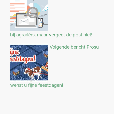
bij agrariërs, maar vergeet de post niet!
Volgende bericht
Prosu
wenst u fijne feestdagen!