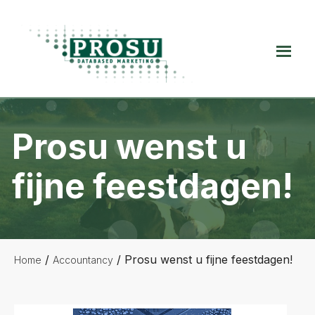
Spring
Door
Spring
naar
naar
naar
de
de
de
Prosu
hoofdnavigatie
hoofd
voettekst
Databased
inhoud
Marketing
Prosu wenst u
fijne feestdagen!
/
/
Prosu wenst u fijne feestdagen!
Home
Accountancy