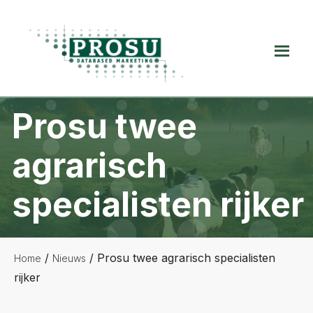
Spring
Door
Spring
naar
naar
naar
de
de
de
Prosu
hoofdnavigatie
hoofd
voettekst
Databased
inhoud
Marketing
Prosu twee
agrarisch
specialisten rijker
/
/
Prosu twee agrarisch specialisten
Home
Nieuws
rijker