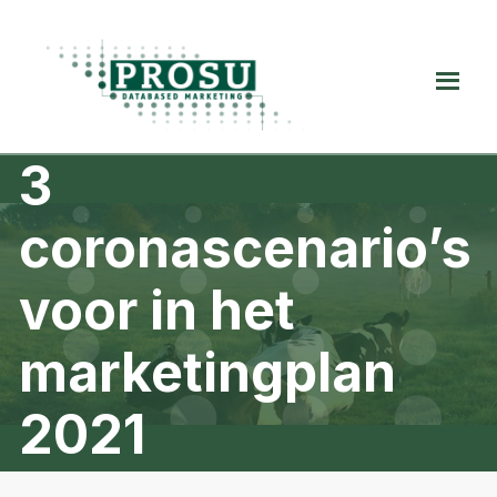
Spring
Door
Spring
naar
naar
naar
de
de
de
Prosu
hoofdnavigatie
hoofd
voettekst
Databased
inhoud
Marketing
3
coronascenario’s
voor in het
marketingplan
2021