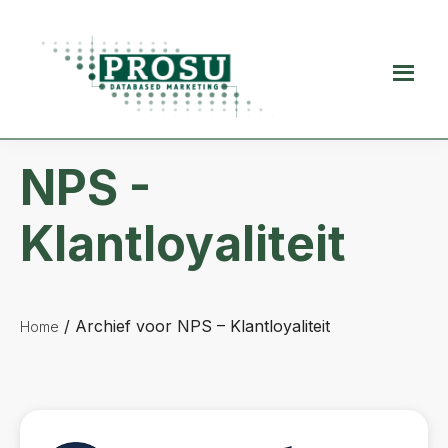
Spring
Door
Spring
naar
naar
naar
de
de
de
Prosu
hoofdnavigatie
hoofd
voettekst
Databased
inhoud
Marketing
NPS -
Klantloyaliteit
/
Archief voor NPS – Klantloyaliteit
Home