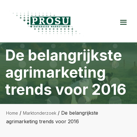
Spring
Door
Spring
naar
naar
naar
de
de
de
Prosu
hoofdnavigatie
hoofd
voettekst
Databased
inhoud
Marketing
De belangrijkste
agrimarketing
trends voor 2016
/
/
De belangrijkste
Home
Marktonderzoek
agrimarketing trends voor 2016