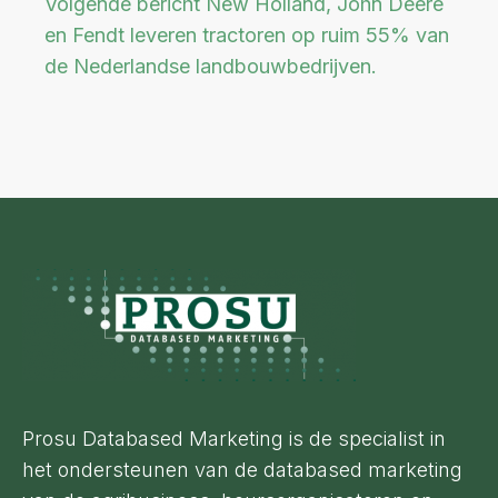
Volgende bericht
New Holland, John Deere
en Fendt leveren tractoren op ruim 55% van
de Nederlandse landbouwbedrijven.
Footer
Prosu Databased Marketing is de specialist in
het ondersteunen van de databased marketing