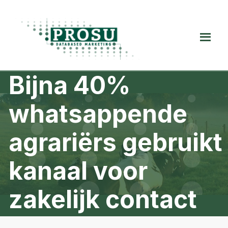
Spring
Door
Spring
naar
naar
naar
de
de
de
Prosu
hoofdnavigatie
hoofd
voettekst
Databased
inhoud
Marketing
Bijna 40%
whatsappende
agrariërs gebruikt
kanaal voor
zakelijk contact