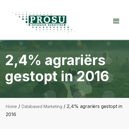
Spring
Door
Spring
naar
naar
naar
de
de
de
Prosu
hoofdnavigatie
hoofd
voettekst
Databased
inhoud
Marketing
2,4% agrariërs
gestopt in 2016
/
/
2,4% agrariërs gestopt in
Home
Databased Marketing
2016