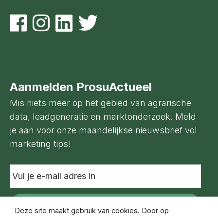
Aanmelden ProsuActueel
Mis niets meer op het gebied van agrarische
data, leadgeneratie en marktonderzoek. Meld
je aan voor onze maandelijkse nieuwsbrief vol
marketing tips!
Vul
je
e-
mail
adres
Deze site maakt gebruik van cookies. Door op