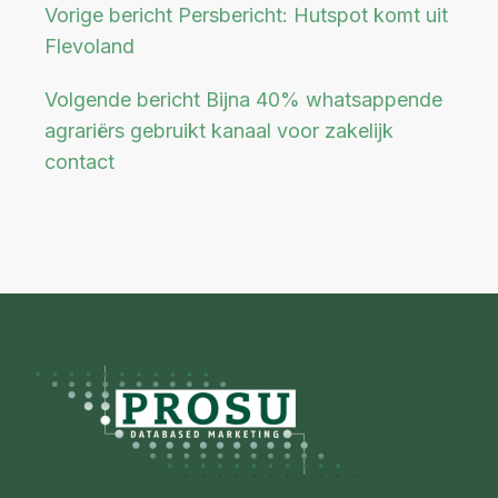
Vorige bericht
Persbericht: Hutspot komt uit
Flevoland
Volgende bericht
Bijna 40% whatsappende
agrariërs gebruikt kanaal voor zakelijk
contact
Footer