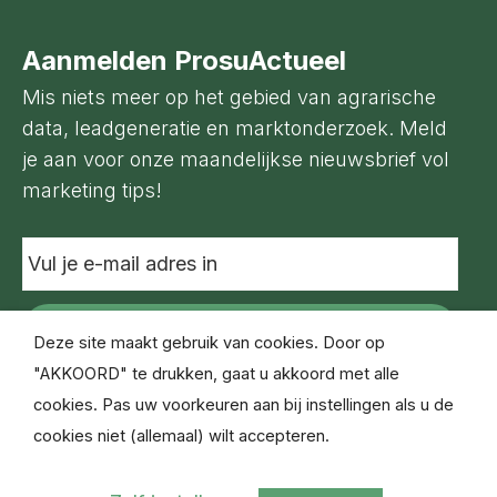
Aanmelden ProsuActueel
Mis niets meer op het gebied van agrarische
data, leadgeneratie en marktonderzoek. Meld
je aan voor onze maandelijkse nieuwsbrief vol
marketing tips!
Vul
je
e-
mail
adres
Deze site maakt gebruik van cookies. Door op
in
"AKKOORD" te drukken, gaat u akkoord met alle
cookies. Pas uw voorkeuren aan bij instellingen als u de
cookies niet (allemaal) wilt accepteren.
© Copyright Prosu Databased Marketing 2021
Disclaimer
Privacyverklaring