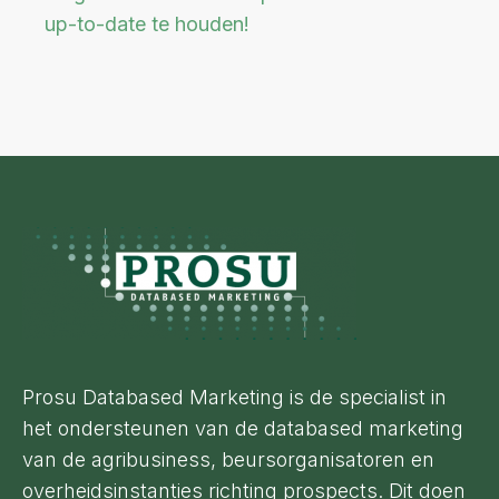
up-to-date te houden!
Footer
Prosu Databased Marketing is de specialist in
het ondersteunen van de databased marketing
van de agribusiness, beursorganisatoren en
overheidsinstanties richting prospects. Dit doen