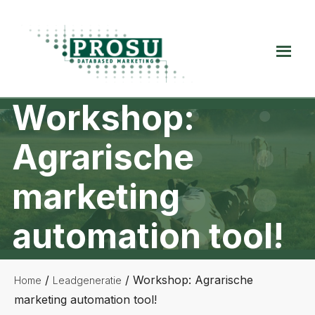
Spring
Door
Spring
naar
naar
naar
de
de
de
Prosu
hoofdnavigatie
hoofd
voettekst
Databased
inhoud
Marketing
Workshop:
Agrarische
marketing
automation tool!
/
/
Workshop: Agrarische
Home
Leadgeneratie
marketing automation tool!