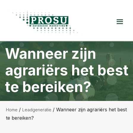
Spring
Door
Spring
naar
naar
naar
de
de
de
Prosu
hoofdnavigatie
hoofd
voettekst
Databased
inhoud
Marketing
Wanneer zijn
agrariërs het best
te bereiken?
/
/
Wanneer zijn agrariërs het best
Home
Leadgeneratie
te bereiken?