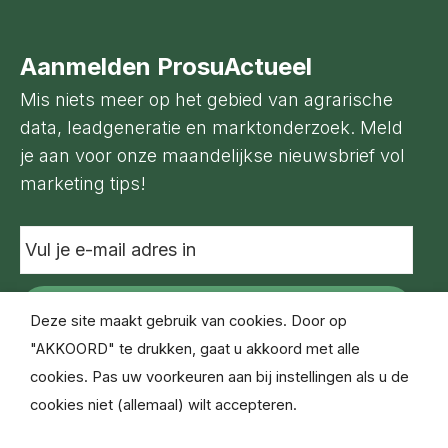
Aanmelden ProsuActueel
Mis niets meer op het gebied van agrarische
data, leadgeneratie en marktonderzoek. Meld
je aan voor onze maandelijkse nieuwsbrief vol
marketing tips!
Vul
je
e-
mail
adres
Deze site maakt gebruik van cookies. Door op
in
"AKKOORD" te drukken, gaat u akkoord met alle
cookies. Pas uw voorkeuren aan bij instellingen als u de
cookies niet (allemaal) wilt accepteren.
© Copyright Prosu Databased Marketing 2021
Disclaimer
Privacyverklaring