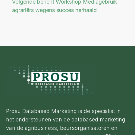
Volgende bericht
Workshop Mediagebruik
agrariërs wegens succes herhaald
Footer
Prosu Databased Marketing is de specialist in
het ondersteunen van de databased marketing
van de agribusiness, beursorganisatoren en