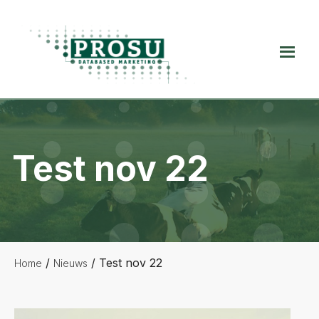
Spring
Door
Spring
naar
naar
naar
de
de
de
Prosu
hoofdnavigatie
hoofd
voettekst
Databased
inhoud
Marketing
Test nov 22
/
/
Test nov 22
Home
Nieuws