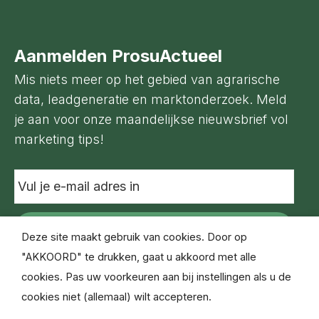
Aanmelden ProsuActueel
Mis niets meer op het gebied van agrarische
data, leadgeneratie en marktonderzoek. Meld
je aan voor onze maandelijkse nieuwsbrief vol
marketing tips!
Vul
je
e-
mail
adres
Deze site maakt gebruik van cookies. Door op
in
"AKKOORD" te drukken, gaat u akkoord met alle
cookies. Pas uw voorkeuren aan bij instellingen als u de
cookies niet (allemaal) wilt accepteren.
© Copyright Prosu Databased Marketing 2021
Disclaimer
Privacyverklaring