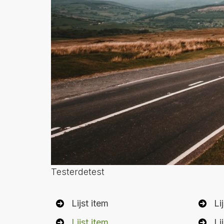
Testerdetest
Lijst item
Li
Lijst item
Li