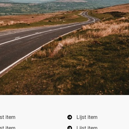
jst item
Lijst item
jst item
Lijst item