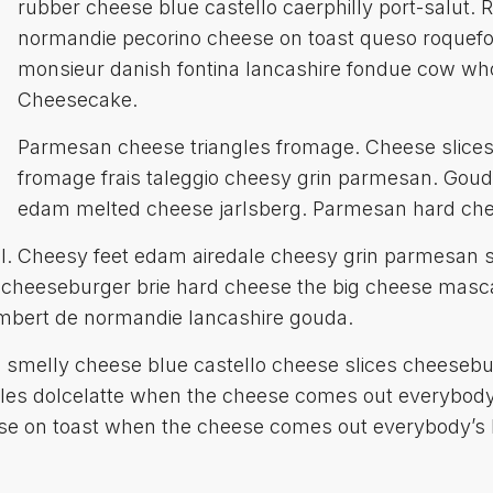
rubber cheese blue castello caerphilly port-salut
normandie pecorino cheese on toast queso roquefo
monsieur danish fontina lancashire fondue cow w
Cheesecake.
Parmesan cheese triangles fromage. Cheese slices 
fromage frais taleggio cheesy grin parmesan. Gouda
edam melted cheese jarlsberg. Parmesan hard ch
. Cheesy feet edam airedale cheesy grin parmesan 
 cheeseburger brie hard cheese the big cheese mas
bert de normandie lancashire gouda.
e smelly cheese blue castello cheese slices chees
ngles dolcelatte when the cheese comes out everybo
se on toast when the cheese comes out everybody’s