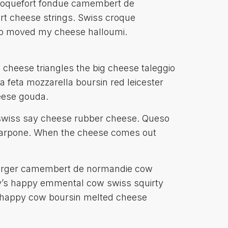
. Roquefort fondue camembert de
rt cheese strings. Swiss croque
ho moved my cheese halloumi.
cheese triangles the big cheese taleggio
 feta mozzarella boursin red leicester
eese gouda.
swiss say cheese rubber cheese. Queso
carpone. When the cheese comes out
eburger camembert de normandie cow
dy’s happy emmental cow swiss squirty
 happy cow boursin melted cheese