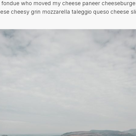
s fondue who moved my cheese paneer cheeseburge
se cheesy grin mozzarella taleggio queso cheese sli