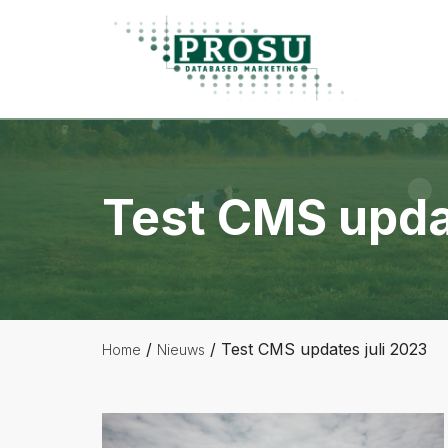
Spring
Door
Spring
Prosu
naar
naar
naar
Databased
de
de
de
Marketing
hoofdnavigatie
hoofd
voettekst
inhoud
Test CMS upda
/
/
Test CMS updates juli 2023
Home
Nieuws