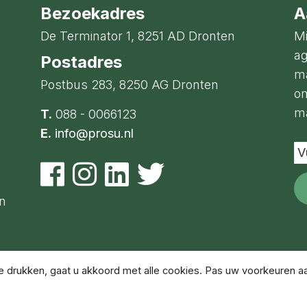
Bezoekadres
A
De Terminator 1, 8251 AD Dronten
Mi
ag
Postadres
ma
Postbus 283, 8250 AG Dronten
on
ma
T.
088 - 0066123
E.
info@prosu.nl
Vu
je
e-
ma
en
a
in
drukken, gaat u akkoord met alle cookies. Pas uw voorkeuren aa
Disclaimer
Pr