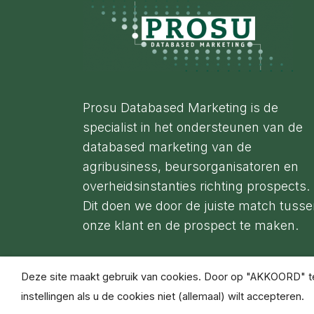
Footer
Prosu Databased Marketing is de
specialist in het ondersteunen van de
databased marketing van de
agribusiness, beursorganisatoren en
overheidsinstanties richting prospects.
Dit doen we door de juiste match tuss
onze klant en de prospect te maken.
Deze site maakt gebruik van cookies. Door op "AKKOORD" te 
instellingen als u de cookies niet (allemaal) wilt accepteren.
© Copyright Prosu Databased Marketing 2021