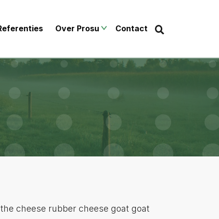
Zoek
Zoeken...
Referenties
Over Prosu
Contact
 the cheese rubber cheese goat goat