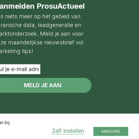
anmelden ProsuActueel
s niets meer op het gebied van
rarische data, leadgeneratie en
rktonderzoek. Meld je aan voor
ze maandelijkse nieuwsbrief vol
rketing tips!
l
il
dres
n bij
Zelf instellen
AKKOORD
ivacyverklaring
Algemene voorwaarden