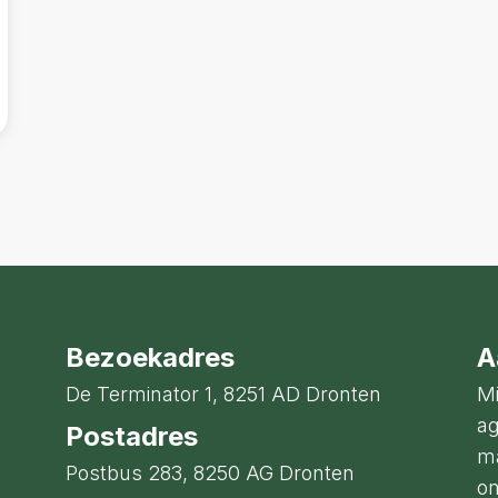
Bezoekadres
A
De Terminator 1, 8251 AD Dronten
Mi
ag
Postadres
ma
Postbus 283, 8250 AG Dronten
on