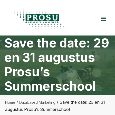
Spring
Door
Spring
naar
naar
naar
de
de
de
Prosu
hoofdnavigatie
hoofd
voettekst
Databased
inhoud
Marketing
Save the date: 29
en 31 augustus
Prosu’s
Summerschool
/
/
Save the date: 29 en 31
Home
Databased Marketing
augustus Prosu’s Summerschool