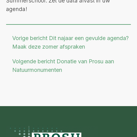
Summerschool. Zet de data alvast in uw
agenda!
Vorige bericht
Dit najaar een gevulde agenda?
Maak deze zomer afspraken
Volgende bericht
Donatie van Prosu aan
Natuurmonumenten
Footer