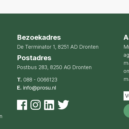
Bezoekadres
A
De Terminator 1, 8251 AD Dronten
Mi
ag
Postadres
ma
Postbus 283, 8250 AG Dronten
on
ma
T.
088 - 0066123
E.
info@prosu.nl
Vu
je
e-
ma
en
a
in