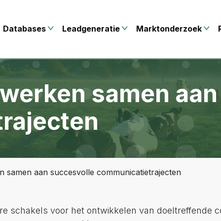
Databases
Leadgeneratie
Marktonderzoek
 werken samen aan
rajecten
 samen aan succesvolle communicatietrajecten
e schakels voor het ontwikkelen van doeltreffende c