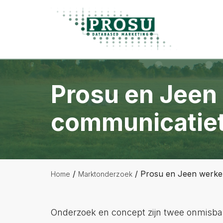
Spring
Door
Spring
Prosu
naar
naar
naar
Databased
de
de
de
Marketing
hoofdnavigatie
hoofd
voettekst
inhoud
Prosu en Jeen
communicatiet
/
/
Prosu en Jeen werken
Home
Marktonderzoek
Onderzoek en concept zijn twee onmisbar