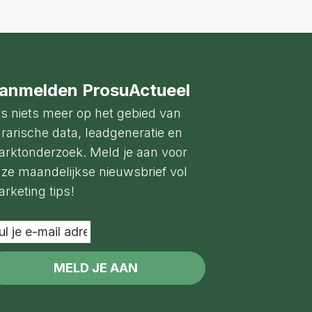
anmelden ProsuActueel
s niets meer op het gebied van
rarische data, leadgeneratie en
rktonderzoek. Meld je aan voor
ze maandelijkse nieuwsbrief vol
rketing tips!
l
il
dres