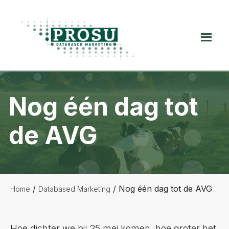
Spring
Door
Spring
naar
naar
naar
de
de
de
Prosu
hoofdnavigatie
hoofd
voettekst
Databased
inhoud
Marketing
Nog één dag tot
de AVG
/
/
Nog één dag tot de AVG
Home
Databased Marketing
Hoe dichter we bij 25 mei komen, hoe groter het