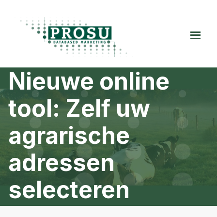
Spring
Door
Spring
naar
naar
naar
de
de
de
Prosu
hoofdnavigatie
hoofd
voettekst
Databased
inhoud
Marketing
Nieuwe online
tool: Zelf uw
agrarische
adressen
selecteren