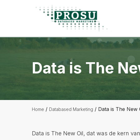
Spring
Door
Spring
Prosu
naar
naar
naar
Databased
de
de
de
Marketing
hoofdnavigatie
hoofd
voettekst
inhoud
Data is The Ne
/
/
Data is The New O
Home
Databased Marketing
Data is The New Oil, dat was de kern van 