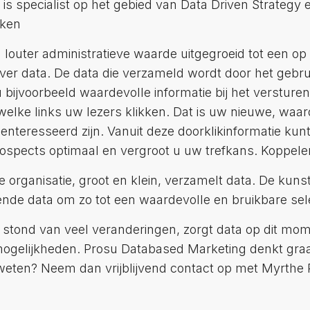
is specialist op het gebied van Data Driven Strategy e
nken
louter administratieve waarde uitgegroeid tot een op 
ver data. De data die verzameld wordt door het gebru
t u bijvoorbeeld waardevolle informatie bij het verstur
ke links uw lezers klikken. Dat is uw nieuwe, waard
teresseerd zijn. Vanuit deze doorklikinformatie kunt
rospects optimaal en vergroot u uw trefkans. Koppel
organisatie, groot en klein, verzamelt data. De kunst i
nde data om zo tot een waardevolle en bruikbare sel
s stond van veel veranderingen, zorgt data op dit mo
mogelijkheden. Prosu Databased Marketing denkt gra
weten? Neem dan vrijblijvend contact op met Myrthe