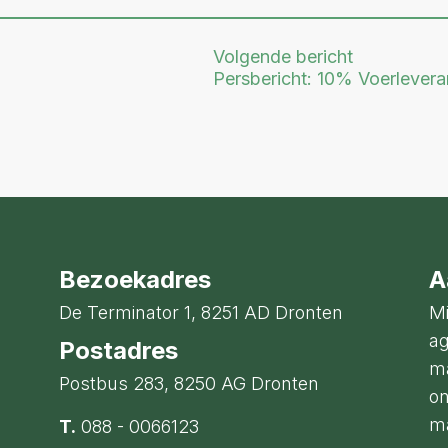
Volgende bericht
Persbericht: 10% Voerlever
Bezoekadres
A
De Terminator 1, 8251 AD Dronten
Mi
ag
Postadres
ma
Postbus 283, 8250 AG Dronten
on
ma
T.
088 - 0066123