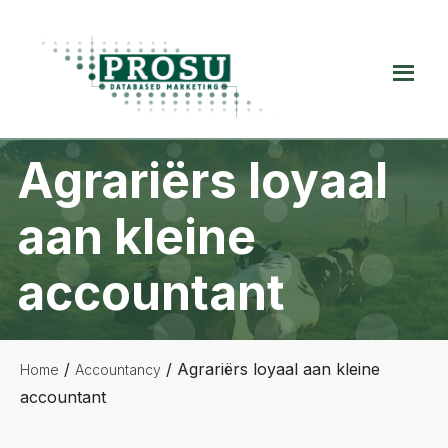
Spring
Door
Spring
naar
naar
naar
de
de
de
Prosu
hoofdnavigatie
hoofd
voettekst
Databased
inhoud
Marketing
Agrariërs loyaal
aan kleine
accountant
/
/
Agrariërs loyaal aan kleine
Home
Accountancy
accountant