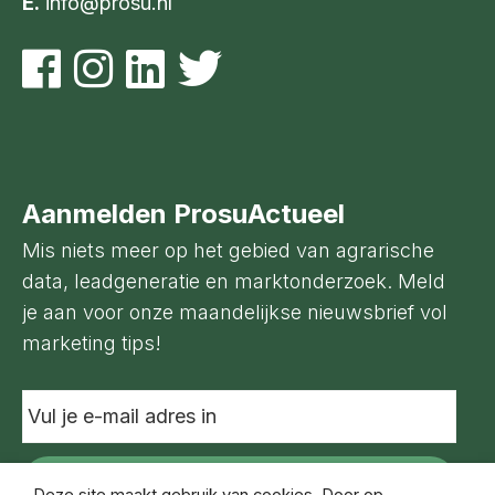
E.
info@prosu.nl
Aanmelden ProsuActueel
Mis niets meer op het gebied van agrarische
data, leadgeneratie en marktonderzoek. Meld
je aan voor onze maandelijkse nieuwsbrief vol
marketing tips!
Vul
je
e-
mail
adres