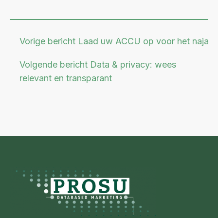
Vorige bericht
Laad uw ACCU op voor het najaar
Volgende bericht
Data & privacy: wees
relevant en transparant
Footer