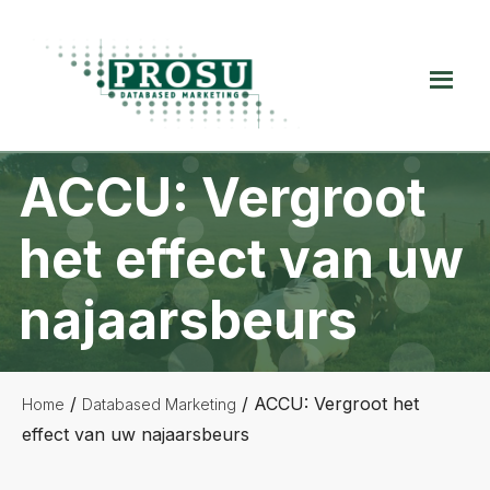
Spring
Door
Spring
naar
naar
naar
de
de
de
Prosu
hoofdnavigatie
hoofd
voettekst
Databased
inhoud
Marketing
ACCU: Vergroot
het effect van uw
najaarsbeurs
/
/
ACCU: Vergroot het
Home
Databased Marketing
effect van uw najaarsbeurs